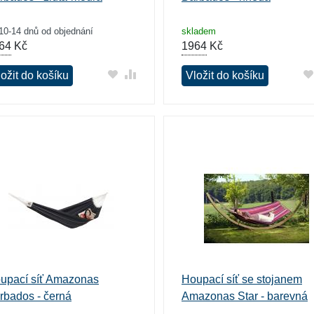
10-14 dnů od objednání
skladem
64
Kč
1964
Kč
ožit do košíku
Vložit do košíku
upací síť Amazonas
Houpací síť se stojanem
rbados - černá
Amazonas Star - barevná