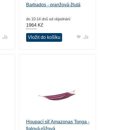
Barbados - oranžová-žlutá
do 10-14 dnů od objednání
1964
Kč
Vložit do košíku
Houpací síť Amazonas Tonga -
fialová-růžová