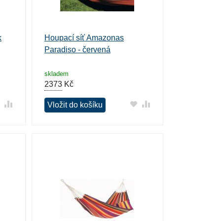
k
Houpací síť Amazonas
Paradiso - červená
skladem
2373
Kč
Vložit do košíku