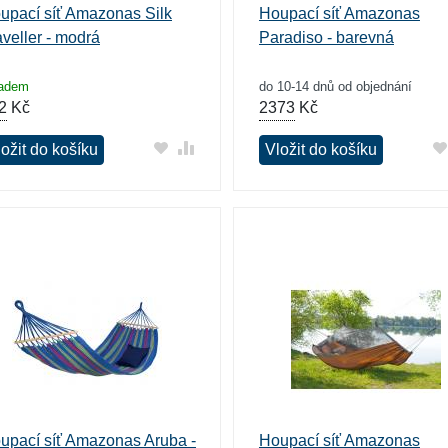
upací síť Amazonas Silk
Houpací síť Amazonas
aveller - modrá
Paradiso - barevná
ladem
do 10-14 dnů od objednání
2
Kč
2373
Kč
ožit do košíku
Vložit do košíku
upací síť Amazonas Aruba -
Houpací síť Amazonas