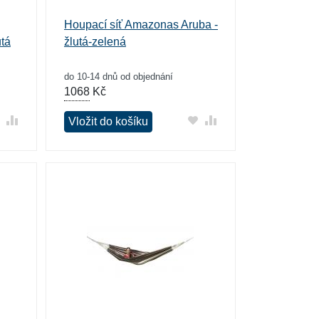
Houpací síť Amazonas Aruba -
utá
žlutá-zelená
do 10-14 dnů od objednání
1068
Kč
Vložit do košíku