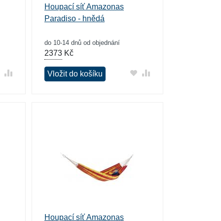
Houpací síť Amazonas
Paradiso - hnědá
do 10-14 dnů od objednání
2373
Kč
Vložit do košíku
Houpací síť Amazonas