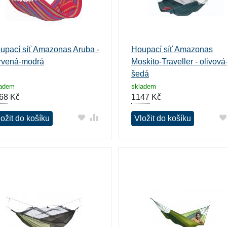
upací síť Amazonas Aruba -
Houpací síť Amazonas
rvená-modrá
Moskito-Traveller - olivová
šedá
ladem
skladem
68
Kč
1147
Kč
ožit do košíku
Vložit do košíku