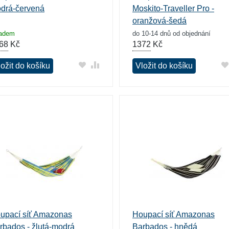
drá-červená
Moskito-Traveller Pro -
oranžová-šedá
ladem
do 10-14 dnů od objednání
68
Kč
1372
Kč
ožit do košíku
Vložit do košíku
upací síť Amazonas
Houpací síť Amazonas
rbados - žlutá-modrá
Barbados - hnědá