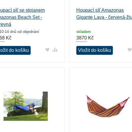
upací síť se stojanem
Houpací síť Amazonas
azonas Beach Set -
Gigante Lava - červená-žl
revná
10-14 dnů od objednání
skladem
68
Kč
3870
Kč
ožit do košíku
Vložit do košíku