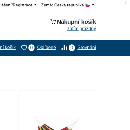
hlášení/Registrace
Země:
Česká republika
Nákupní košík
zatím prázdný
í košík
Oblíbené
Srovnání
0
0