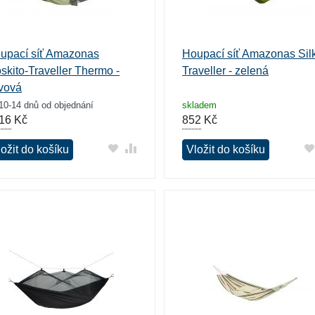
upací síť Amazonas
Houpací síť Amazonas Sil
skito-Traveller Thermo -
Traveller - zelená
ivová
10-14 dnů od objednání
skladem
16
Kč
852
Kč
ožit do košíku
Vložit do košíku