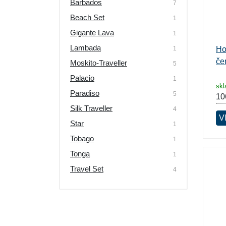
Barbados
7
Beach Set
1
Gigante Lava
1
Lambada
1
Ho
če
Moskito-Traveller
5
Palacio
1
sk
Paradiso
5
10
Silk Traveller
4
Vl
Star
1
Tobago
1
Tonga
1
Travel Set
4