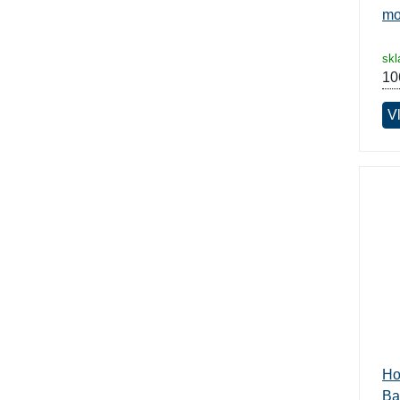
mo
sk
10
Vl
Ho
Ba