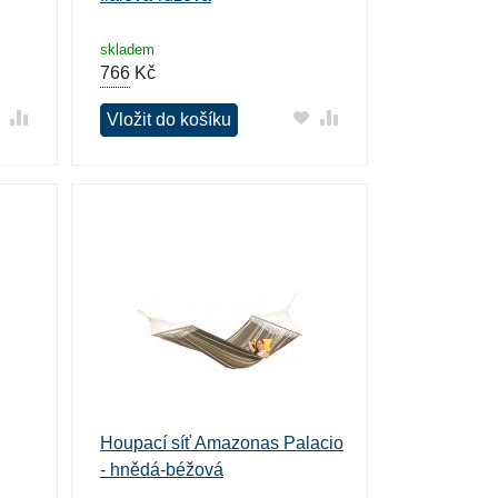
skladem
766
Kč
Vložit do košíku
Houpací síť Amazonas Palacio
- hnědá-béžová