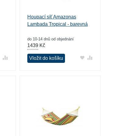
Houpací síť Amazonas
Lambada Tropical - barevná
do 10-14 dnů od objednání
1439
Kč
Vložit do košíku