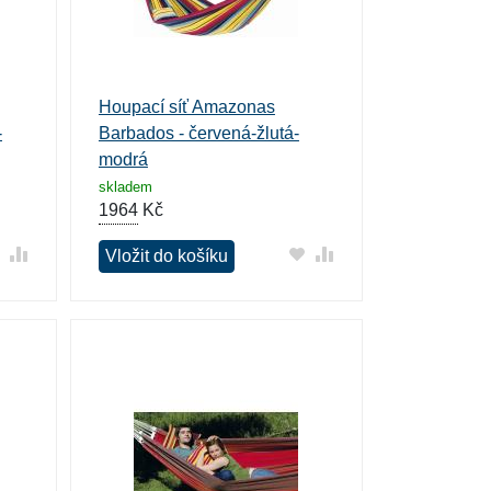
Houpací síť Amazonas
-
Barbados - červená-žlutá-
modrá
skladem
1964
Kč
Vložit do košíku