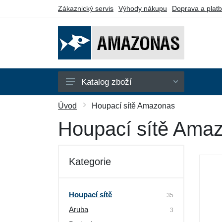
Zákaznický servis
Výhody nákupu
Doprava a plat
Katalog zboží
Houpací sítě
Úvod
Houpací sítě Amazonas
Houpací křesla
Houpací sítě Ama
Stojany
Piknikové deky
Kategorie
Montážní prvky
Dárkové poukazy
Houpací sítě
35
Aruba
Výprodej
3