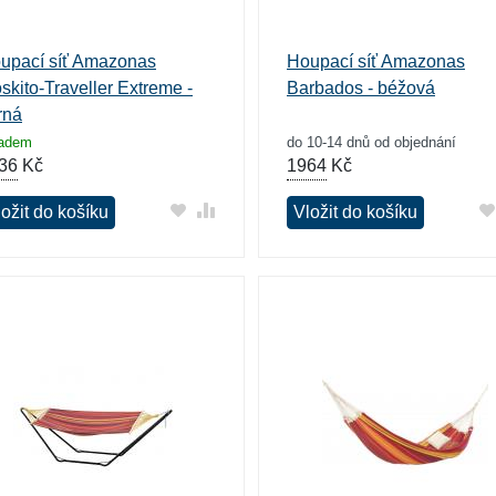
upací síť Amazonas
Houpací síť Amazonas
skito-Traveller Extreme -
Barbados - béžová
rná
ladem
do 10-14 dnů od objednání
36
Kč
1964
Kč
ožit do košíku
Vložit do košíku