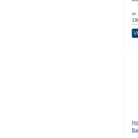
do 
19
Vl
Ho
Ba