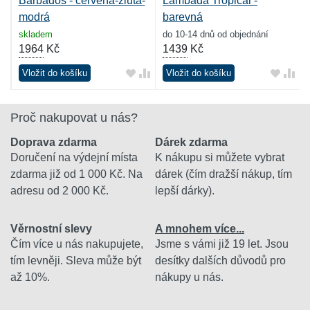
Barbados - červená-žlutá-
Lambada Tropical -
modrá
barevná
skladem
do 10-14 dnů od objednání
1964
Kč
1439
Kč
Vložit do košíku
Vložit do košíku
Proč nakupovat u nás?
Doprava zdarma
Dárek zdarma
Doručení na výdejní místa
K nákupu si můžete vybrat
zdarma již od 1 000 Kč. Na
dárek (čím dražší nákup, tím
adresu od 2 000 Kč.
lepší dárky).
Věrnostní slevy
A mnohem více...
Čím více u nás nakupujete,
Jsme s vámi již 19 let. Jsou
tím levněji. Sleva může být
desítky dalších důvodů pro
až 10%.
nákupy u nás.