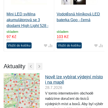
Mini LED svítilna
Vodotěsná hliníková LED
FC
akumulátorová se 3
baterka Goo - černá
diodami High Light 528 -
černá
skladem
skladem
97
Kč
103
Kč
Vložit do košíku
Vložit do košíku
Aktuality
Nově lze vybírat výdejní místo
i na mapě
28.7.2026
V tomto internetovém obchodě
nabízíme doručení do tisíců
výdejních míst a boxů. Aby byl výběr