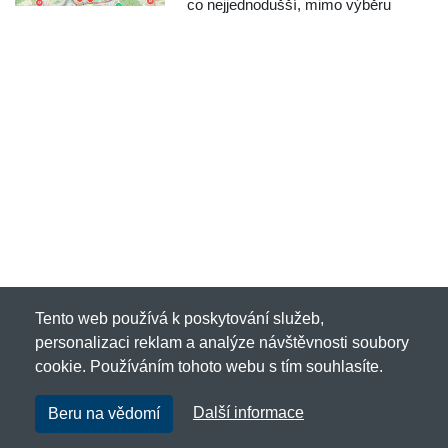
co nejjednodušší, mimo výběru
vyhledáváním podle města a ulice,
nabízíme nově také výběr místa
přímo na mapě. Při objednávání po
výběru dopravce klikněte na "Vy...
Tento web používá k poskytování služeb,
personalizaci reklam a analýze návštěvnosti soubory
cookie. Používáním tohoto webu s tím souhlasíte.
Další informace
Beru na vědomí