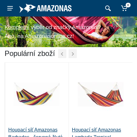
0
výběr od značky Amazonas?
Ano, na Amazonasonline.cz!
Populární zboží
Houpací síť Amazonas
Houpací síť Amazonas