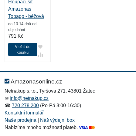
Houpací síť
Amazonas
Tobago - béžová
do 10-14 dnů od
objednání
791
Kč
Vložit do
košíku
Amazonasonline.cz
Netnakup s.r.o., Tyršova 271, 43801 Žatec
✉
info@netnakup.cz
☎
720 278 200
(Po-Pá 8:00-16:30)
Kontaktní formulář
Naše prodejna
|
Náš výdejní box
Nabízíme mnoho možností plateb.