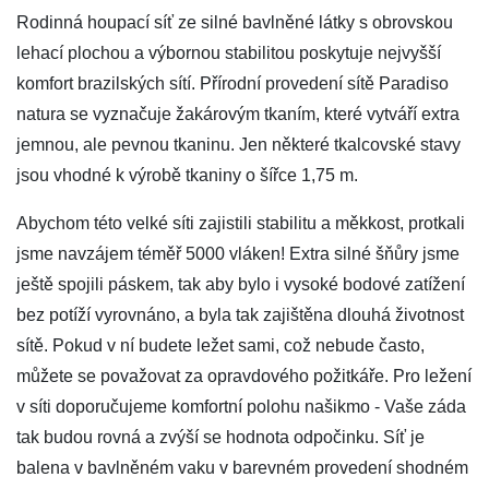
Rodinná houpací síť ze silné bavlněné látky s obrovskou
lehací plochou a výbornou stabilitou poskytuje nejvyšší
komfort brazilských sítí. Přírodní provedení sítě Paradiso
natura se vyznačuje žakárovým tkaním, které vytváří extra
jemnou, ale pevnou tkaninu. Jen některé tkalcovské stavy
jsou vhodné k výrobě tkaniny o šířce 1,75 m.
Abychom této velké síti zajistili stabilitu a měkkost, protkali
jsme navzájem téměř 5000 vláken! Extra silné šňůry jsme
ještě spojili páskem, tak aby bylo i vysoké bodové zatížení
bez potíží vyrovnáno, a byla tak zajištěna dlouhá životnost
sítě. Pokud v ní budete ležet sami, což nebude často,
můžete se považovat za opravdového požitkáře. Pro ležení
v síti doporučujeme komfortní polohu našikmo - Vaše záda
tak budou rovná a zvýší se hodnota odpočinku. Síť je
balena v bavlněném vaku v barevném provedení shodném