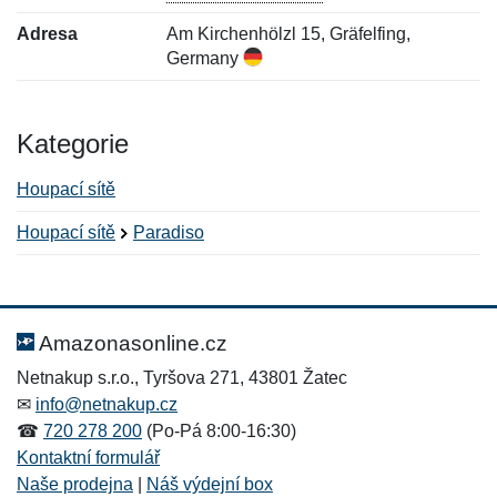
Adresa
Am Kirchenhölzl 15, Gräfelfing,
Germany
Kategorie
Houpací sítě
Houpací sítě
Paradiso
Nová recenze
Nový dotaz
Hodnocení:
Jméno:
*
*
Amazonasonline.cz
Netnakup s.r.o., Tyršova 271, 43801 Žatec
✉
info@netnakup.cz
Jméno:
E-mail:
*
*
☎
720 278 200
(Po-Pá 8:00-16:30)
Kontaktní formulář
Naše prodejna
|
Náš výdejní box