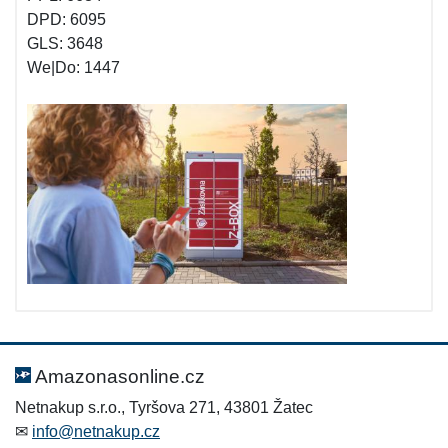
DPD: 6095
GLS: 3648
We|Do: 1447
Amazonasonline.cz
Netnakup s.r.o., Tyršova 271, 43801 Žatec
✉
info@netnakup.cz